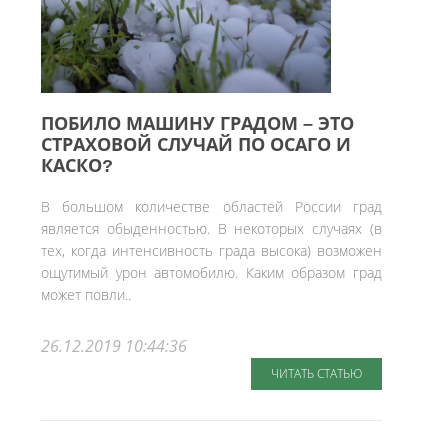
ПОБИЛО МАШИНУ ГРАДОМ – ЭТО
СТРАХОВОЙ СЛУЧАЙ ПО ОСАГО И
КАСКО?
В большом количестве областей России град
является обыденностью. В некоторых случаях (в
тех, когда интенсивность града высока) возможен
ощутимый урон автомобилю. Каким образом град
может повли..
26.12.2019 10:44:36
ЧИТАТЬ СТАТЬЮ